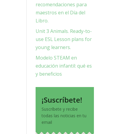
recomendaciones para
maestros en el Día del
Libro.
Unit 3 Animals. Ready-to-
use ESL Lesson plans for
young learners.
Modelo STEAM en
educación infantil: qué es
y beneficios
¡Suscríbete!
Suscríbete y recibe
todas las noticias en tu
email