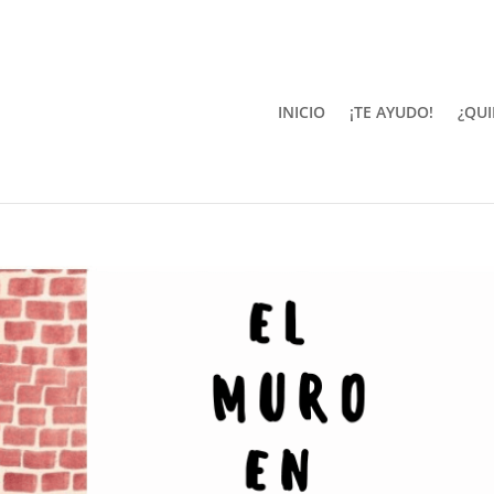
INICIO
¡TE AYUDO!
¿QUI