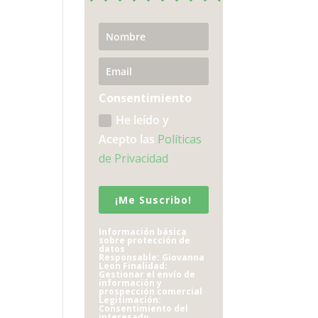
Consentimiento
He leído y
Acepto las
Políticas
de Privacidad
¡Me Suscribo!
Información básica
sobre protección de
datos
Responsable: Giovanna
Leon Finalidad:
Gestionar el envío de
información y
prospección comercial
Legitimación:
Consentimiento del
interesado