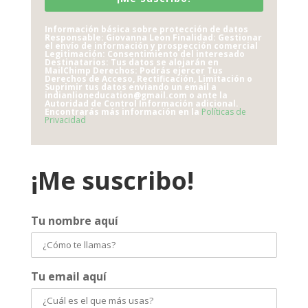
Información básica sobre protección de datos
Responsable: Giovanna Leon Finalidad: Gestionar
el envío de información y prospección comercial
Legitimación: Consentimiento del interesado
Destinatarios: Tus datos se alojarán en
MailChimp Derechos: Podrás ejercer Tus
Derechos de Acceso, Rectificación, Limitación o
Suprimir tus datos enviando un email a
indianlioneducation@gmail.com o ante la
Autoridad de Control Información adicional.
Encontrarás más información en la
Políticas de
Privacidad
¡Me suscribo!
Tu nombre aquí
Tu email aquí