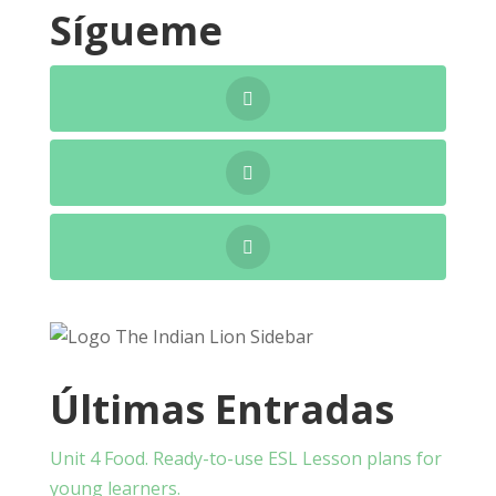
Sígueme
Últimas Entradas
Unit 4 Food. Ready-to-use ESL Lesson plans for
young learners.