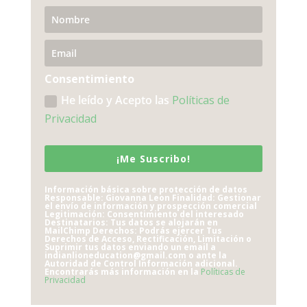
Consentimiento
He leído y Acepto las
Políticas de
Privacidad
¡Me Suscribo!
Información básica sobre protección de datos
Responsable: Giovanna Leon Finalidad: Gestionar
el envío de información y prospección comercial
Legitimación: Consentimiento del interesado
Destinatarios: Tus datos se alojarán en
MailChimp Derechos: Podrás ejercer Tus
Derechos de Acceso, Rectificación, Limitación o
Suprimir tus datos enviando un email a
indianlioneducation@gmail.com o ante la
Autoridad de Control Información adicional.
Encontrarás más información en la
Políticas de
Privacidad