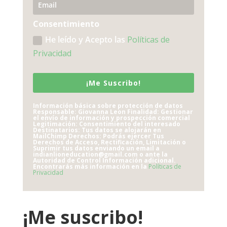
Consentimiento
He leído y Acepto las
Políticas de
Privacidad
¡Me Suscribo!
Información básica sobre protección de datos
Responsable: Giovanna Leon Finalidad: Gestionar
el envío de información y prospección comercial
Legitimación: Consentimiento del interesado
Destinatarios: Tus datos se alojarán en
MailChimp Derechos: Podrás ejercer Tus
Derechos de Acceso, Rectificación, Limitación o
Suprimir tus datos enviando un email a
indianlioneducation@gmail.com o ante la
Autoridad de Control Información adicional.
Encontrarás más información en la
Políticas de
Privacidad
¡Me suscribo!