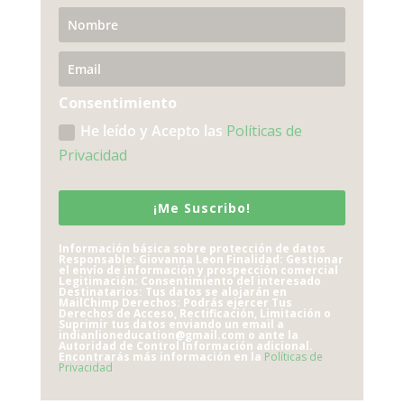
Consentimiento
He leído y Acepto las
Políticas de
Privacidad
¡Me Suscribo!
Información básica sobre protección de datos
Responsable: Giovanna Leon Finalidad: Gestionar
el envío de información y prospección comercial
Legitimación: Consentimiento del interesado
Destinatarios: Tus datos se alojarán en
MailChimp Derechos: Podrás ejercer Tus
Derechos de Acceso, Rectificación, Limitación o
Suprimir tus datos enviando un email a
indianlioneducation@gmail.com o ante la
Autoridad de Control Información adicional.
Encontrarás más información en la
Políticas de
Privacidad