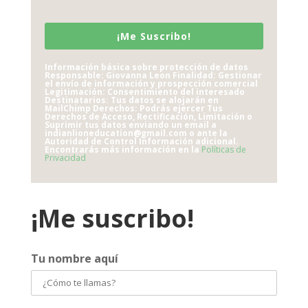
¡Me Suscribo!
Información básica sobre protección de datos
Responsable: Giovanna Leon Finalidad: Gestionar
el envío de información y prospección comercial
Legitimación: Consentimiento del interesado
Destinatarios: Tus datos se alojarán en
MailChimp Derechos: Podrás ejercer Tus
Derechos de Acceso, Rectificación, Limitación o
Suprimir tus datos enviando un email a
indianlioneducation@gmail.com o ante la
Autoridad de Control Información adicional.
Encontrarás más información en la
Políticas de
Privacidad
¡Me suscribo!
Tu nombre aquí