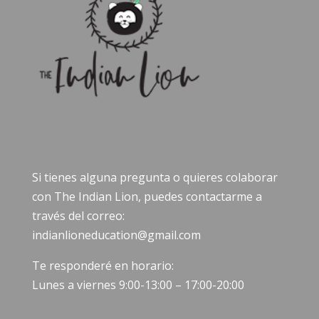
Si tienes alguna pregunta o quieres colaborar
con The Indian Lion, puedes contactarme a
través del correo:
indianlioneducation@gmail.com
Te responderé en horario:
Lunes a viernes 9:00-13:00 – 17:00-20:00